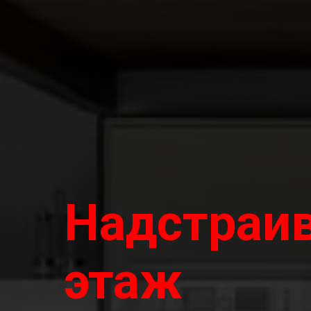
Надстраи
этаж