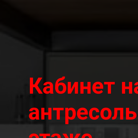
Кабинет н
антресол
этаже