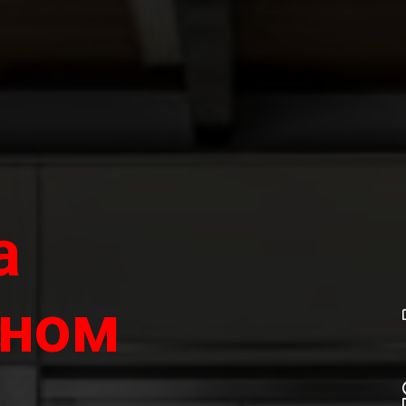
а
ьном