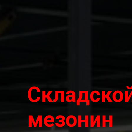
Складско
мезонин